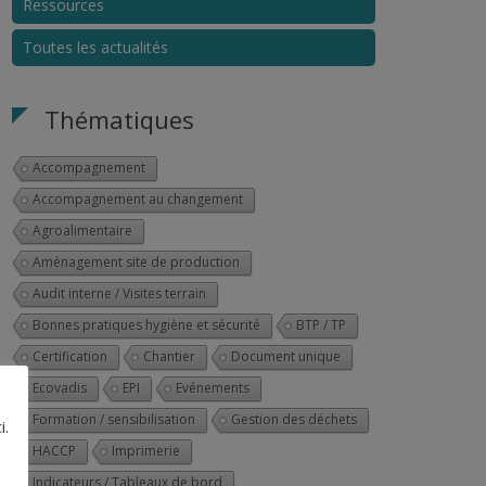
Ressources
Toutes les actualités
Thématiques
Accompagnement
Accompagnement au changement
Agroalimentaire
Aménagement site de production
Audit interne / Visites terrain
Bonnes pratiques hygiène et sécurité
BTP / TP
Certification
Chantier
Document unique
Ecovadis
EPI
Evénements
Formation / sensibilisation
Gestion des déchets
i.
HACCP
Imprimerie
Indicateurs / Tableaux de bord