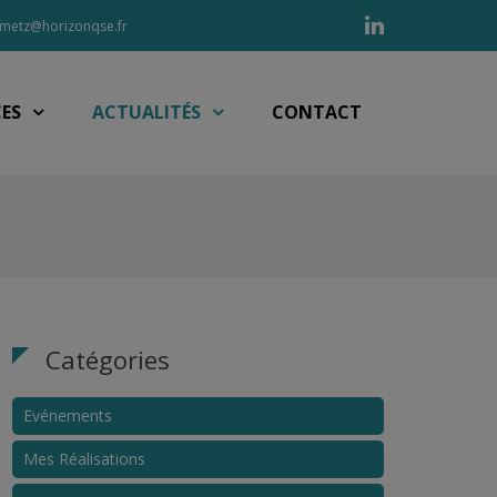
Linkedin
metz@horizonqse.fr
CES
ACTUALITÉS
CONTACT
Catégories
Evénements
Mes Réalisations