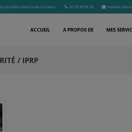
s possibles dans toute la France.
06 78 40 95 99
melanie.dubre
ACCUEIL
A PROPOS DE
MES SERVI
ITÉ / IPRP