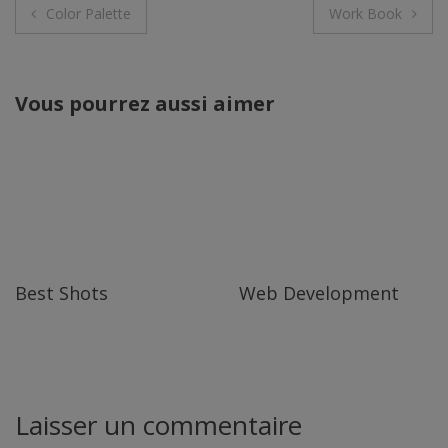
Navigation
Color Palette
Work Book
de
l’article
Vous pourrez aussi aimer
Best Shots
Web Development
Laisser un commentaire