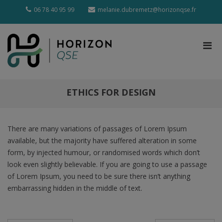
Aller
06 78 40 95 99
melanie.dubremetz@horizonqse.fr
au
contenu
Men
Horizon QSE
prin
Prestations QHSE
pou
mobi
ETHICS FOR DESIGN
There are many variations of passages of Lorem Ipsum
available, but the majority have suffered alteration in some
form, by injected humour, or randomised words which don’t
look even slightly believable. If you are going to use a passage
of Lorem Ipsum, you need to be sure there isn’t anything
embarrassing hidden in the middle of text.