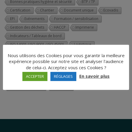
Bonnes pratiques hygiène et sécurité
BTP / TP
Certification
Chantier
Document unique
Ecovadis
EPI
Evénements
Formation / sensibilisation
Gestion des déchets
HACCP
Imprimerie
Indicateurs / Tableaux de bord
ISO 14001 / ISO 9001 / ISO 45001
Logistique
Moins de 50 salariés
Plus de 100 salariés
PPSPS
Nous utilisons des Cookies pour vous garantir la meilleure
expérience possible sur notre site et analyser l'audience
Prévention des risques
QSE
Revue de Direction
RSE
de celui-ci. Acceptez vous ces Cookies ?
Référent Sécurité / IPRP
Salons
Service Sécurité
En savoir plus
ACCEPTER
RÉGLAGES
Système de management QSE
Sécurité
Sécurité alimentaire
Traçabilité