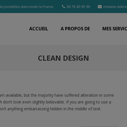
s possibles dans toute la France.
06 78 40 95 99
melanie.dubre
ACCUEIL
A PROPOS DE
MES SERVI
CLEAN DESIGN
 available, but the majority have suffered alteration in some
on’t look even slightly believable. If you are going to use a
n’t anything embarrassing hidden in the middle of text.