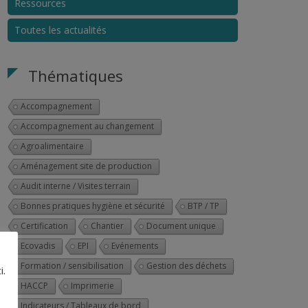
Ressources
Toutes les actualités
Thématiques
Accompagnement
Accompagnement au changement
Agroalimentaire
Aménagement site de production
Audit interne / Visites terrain
Bonnes pratiques hygiène et sécurité
BTP / TP
Best Shots
Certification
Chantier
Document unique
Ecovadis
EPI
Evénements
Formation / sensibilisation
Gestion des déchets
i.
HACCP
Imprimerie
Indicateurs / Tableaux de bord