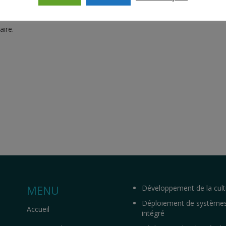
ire.
MENU
Développement de la cult
Déploiement de système
Accueil
intégré