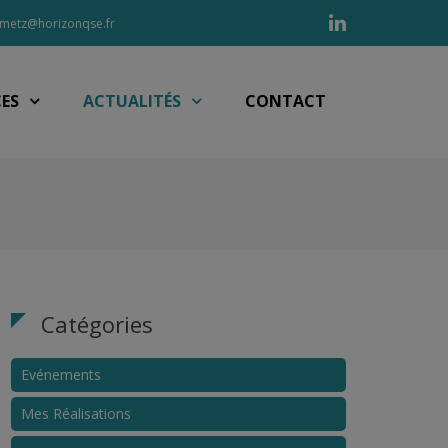
Linkedin
metz@horizonqse.fr
CES
ACTUALITÉS
CONTACT
Catégories
Evénements
Mes Réalisations