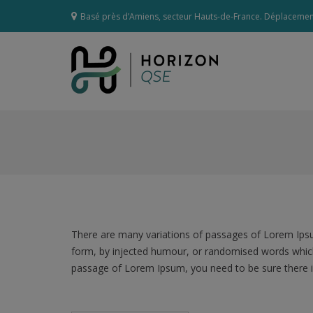
Aller
Basé près d’Amiens, secteur Hauts-de-France. Déplacement
au
contenu
Horizon QSE
Prestations QHSE
There are many variations of passages of Lorem Ipsum
form, by injected humour, or randomised words which d
passage of Lorem Ipsum, you need to be sure there is